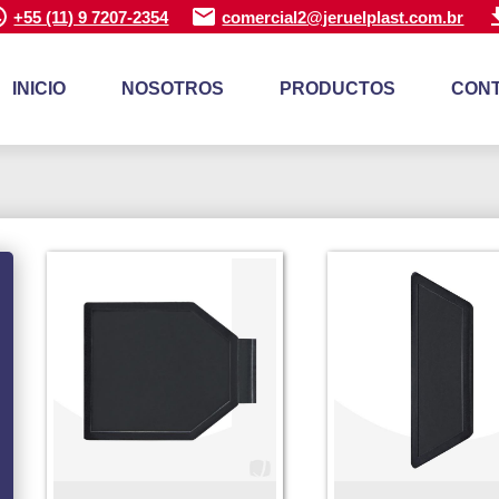
+55 (11) 9 7207-2354
comercial2@jeruelplast.com.br
INICIO
NOSOTROS
PRODUCTOS
CON