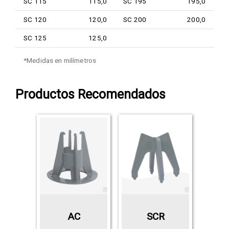
SC 115
115,0
SC 195
195,0
SC 120
120,0
SC 200
200,0
SC 125
125,0
*Medidas en milímetros
Productos Recomendados
AC
SCR