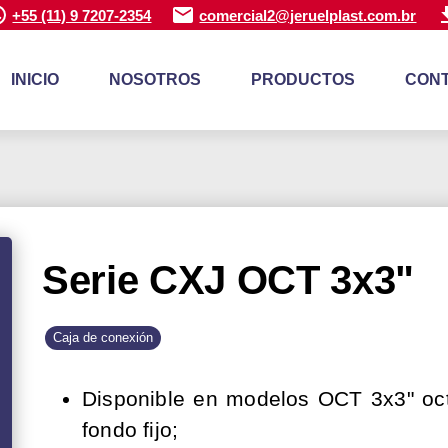
+55 (11) 9 7207-2354
comercial2@jeruelplast.com.br
INICIO
NOSOTROS
PRODUCTOS
CON
Serie CXJ OCT 3x3"
Caja de conexión
Disponible en modelos OCT 3x3" oc
fondo fijo;