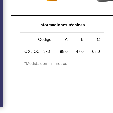
Informaciones técnicas
Código
A
B
C
CXJ OCT 3x3"
98,0
47,0
68,0
*Medidas en milímetros