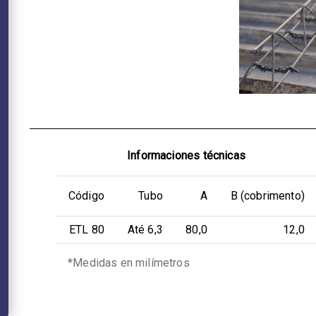
Informaciones técnicas
Código
Tubo
A
B (cobrimento)
ETL 80
Até 6,3
80,0
12,0
*Medidas en milímetros