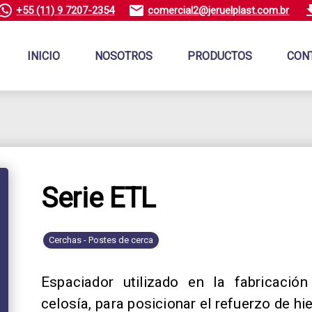
+55 (11) 9 7207-2354
comercial2@jeruelplast.com.br
INICIO
NOSOTROS
PRODUCTOS
CON
Serie ETL
Cerchas - Postes de cerca
Espaciador utilizado en la fabricació
celosía, para posicionar el refuerzo de hi