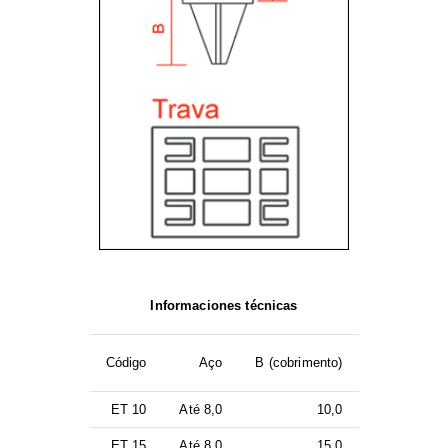
Informaciones técnicas
Código
Aço
B (cobrimento)
ET 10
Até 8,0
10,0
ET 15
Até 8,0
15,0