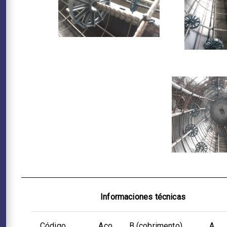
Informaciones técnicas
Código
Aço
B (cobrimento)
A