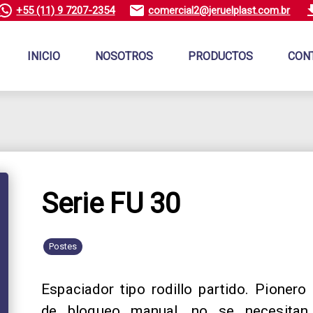
+55 (11) 9 7207-2354
comercial2@jeruelplast.com.br
INICIO
NOSOTROS
PRODUCTOS
CON
Serie FU 30
Postes
Espaciador tipo rodillo partido. Pionero
de bloqueo manual, no se necesitan 