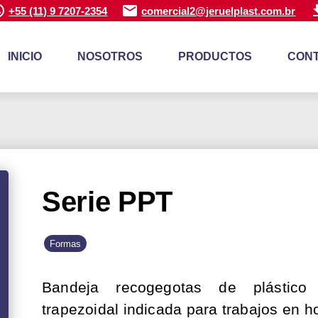
+55 (11) 9 7207-2354
comercial2@jeruelplast.com.br
INICIO
NOSOTROS
PRODUCTOS
CON
Serie PPT
Formas
Bandeja recogegotas de plástico
trapezoidal indicada para trabajos en h