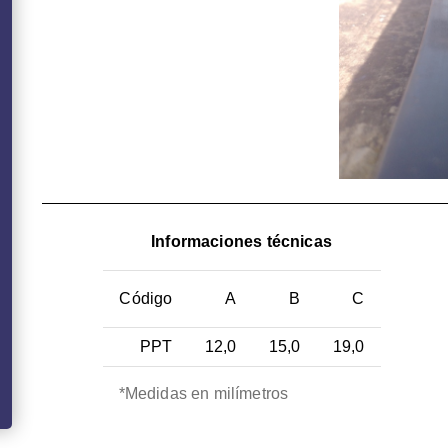
Informaciones técnicas
Código
A
B
C
PPT
12,0
15,0
19,0
*Medidas en milímetros